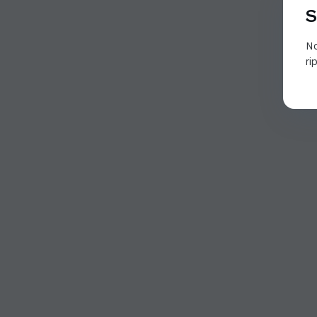
S
No
ri